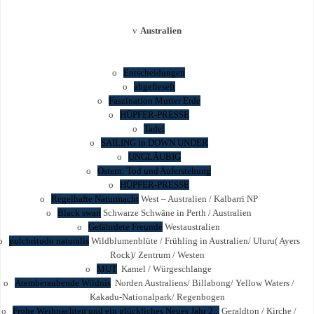
v
Australien
o
Entscheidungen
o
abgefieselt
o
Faszination Mutter Erde
o
HÜPFER-PRESSE
o
Tadel
o
SAILING in DOWN UNDER
o
UNGLÄUBIG
o
Ostern: Tod und Auferstehung
o
HÜPFER-PRESSE
o
Regelhafte Naturmacht
West – Australien / Kalbarri NP
o
Black swan
Schwarze Schwäne in Perth / Australien
o
Gefährdete Freunde
Westaustralien
o
pulchritudo naturalis
Wildblumenblüte / Frühling in Australien/ Uluru( Ayers
Rock)/ Zentrum / Westen
o
MUT
Kamel / Würgeschlange
o
Atemberaubende Wildnis
Norden Australiens/ Billabong/ Yellow Waters /
Kakadu-Nationalpark/ Regenbogen
o
Frohe Weihnachten und ein glückliches Neues Jahr 2...
Geraldton / Kirche /