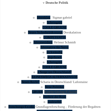
v
Deutsche Politik
o
Ideenklau
Sigmar gabriel
o
Scheingrün
o
COOLE GRUENE
o
Neues Sicherheitskonzept
Deeskalation
o
COMPETENTIA
o
Altersweisheit
Helmut Schmidt
o
Alternative für Naive
o
rückständig
o
abgefieselt
o
Scheingrün
o
COOLE GRUENE
o
n Sorge um Deutschland?
o
KEINESWEGS ALTERNATIVLOS
o
Neues Recht?
Scharia in Deutschland/ Lafontaine
o
Neue Politiker
o
GRUEN
Katrin Göring-Eckardt
o
Freiheit der Rede
o
auslesefrei
o
Forschungs-Exodus
Grundlagenforschung ; Förderung der Begabten