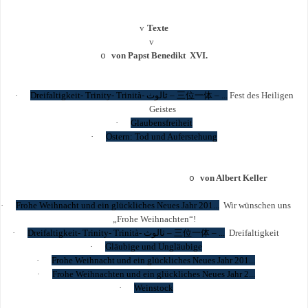
v
Texte
v
von Papst Benedikt XVI.
o
·
Dreifaltigkeit- Trinity- Trinità-
ثالوث
–
三位一体
– ...
Fest des Heiligen
Geistes
·
Glaubensfreiheit
·
Ostern: Tod und Auferstehung
von Albert Keller
o
·
Frohe Weihnacht und ein glückliches Neues Jahr 201...
Wir wünschen uns
„Frohe Weihnachten“!
·
Dreifaltigkeit- Trinity- Trinità-
ثالوث
–
三位一体
– ...
Dreifaltigkeit
·
Gläubige und Ungläubige
·
Frohe Weihnacht und ein glückliches Neues Jahr 201...
·
Frohe Weihnachten und ein glückliches Neues Jahr 2...
·
Weinstock