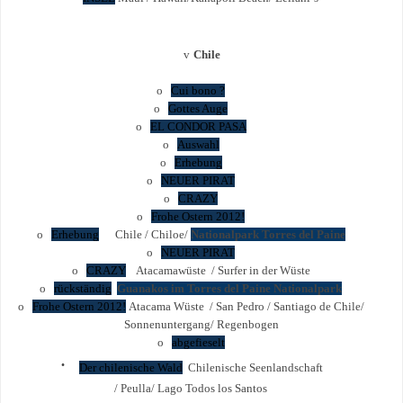
v
Chile
o
Cui bono ?
o
Gottes Auge
o
EL CONDOR PASA
o
Auswahl
o
Erhebung
o
NEUER PIRAT
o
CRAZY
o
Frohe Ostern 2012!
o
Erhebung
Chile / Chiloe/
Nationalpark Torres del Paine
o
NEUER PIRAT
o
CRAZY
Atacamawüste / Surfer in der Wüste
o
rückständig
Guanakos im Torres del Paine Nationalpark
o
Frohe Ostern 2012!
Atacama Wüste / San Pedro / Santiago de Chile/
Sonnenuntergang/ Regenbogen
o
abgefieselt
·
Der chilenische Wald
Chilenische Seenlandschaft
/ Peulla/ Lago Todos los Santos