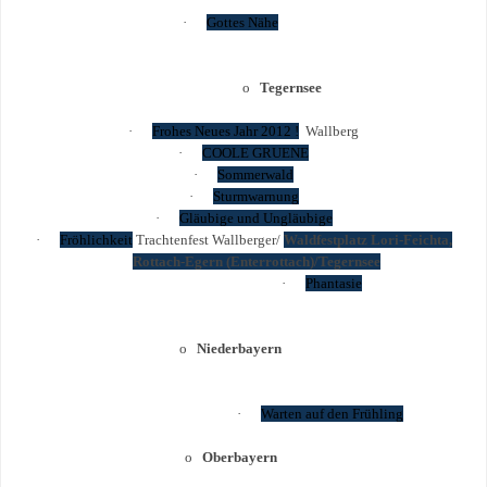
·
Gottes Nähe
o
Tegernsee
·
Frohes Neues Jahr 2012 !
Wallberg
·
COOLE GRUENE
·
Sommerwald
·
Sturmwarnung
·
Gläubige und Ungläubige
·
Fröhlichkeit
Trachtenfest Wallberger/
Waldfestplatz Lori-Feichta,
Rottach-Egern (Enterrottach)/Tegernsee
·
Phantasie
o
Niederbayern
·
Warten auf den Frühling
o
Oberbayern