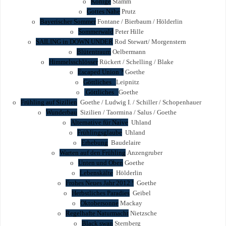
o
Könige
Stamm
o
Gottes Nähe
Prutz
o
Bayerischer Sommer
Fontane / Bierbaum / Hölderlin
o
Sommerwald
Peter Hille
o
SAILING in DOWN UNDER
Rod Stewart/ Morgenstern
o
Blütentraum
Oelbermann
o
Himmelsschlösser
Rückert / Schelling / Blake
o
Escaped Union ?
Goethe
o
Göttliches
Leipnitz
o
Göttliches
Goethe
o
Frühling auf Sizilien
Goethe / Ludwig I. / Schiller / Schopenhauer
o
Wunderbau
Sizilien / Taormina / Salus / Goethe
o
Alternative für Naive
Uhland
o
Frühlingsglaube
Uhland
o
Erhebung
Baudelaire
o
Warten auf den Frühling
Anzengruber
o
Unten und Oben
Goethe
o
Lebenskälte
Hölderlin
o
Frohes Neues Jahr 2012 !
Goethe
o
Herbstliches Paradies
Geibel
o
Oktobersonne
Mackay
o
Regelhafte Naturmacht
Nietzsche
o
Black swan
Sternberg