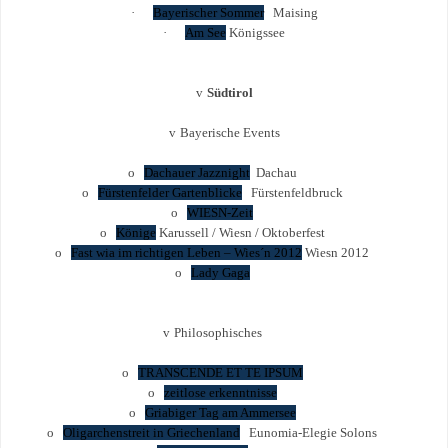
·
Bayerischer Sommer
Maising
·
Am See
Königssee
v
Südtirol
v
Bayerische Events
o
Dachauer Jazznight
Dachau
o
Fürstenfelder Gartenblicke
Fürstenfeldbruck
o
WIESN-Zeit
o
Könige
Karussell / Wiesn / Oktoberfest
o
Fast wia im richtigen Leben – Wies´n 2012
Wiesn 2012
o
Lady Gaga
v
Philosophisches
o
TRANSCENDE ET TE IPSUM
o
zeitlose erkenntnisse
o
Griabiger Tag am Ammersee
o
Oligarchenstreit in Griechenland
Eunomia-Elegie Solons