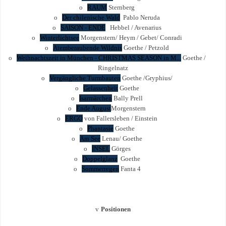
o
RAUM
Sternberg
o
Der chilenische Wald
Pablo Neruda
o
SAISON - ENDE
Hebbel / Avenarius
o
Winterlichtsee
Morgenstern/ Heym / Gebet/ Conradi
o
Atemberaubende Wildnis
Goethe / Petzold
o
Weihnachtszeit in München - CHRISTMAS SEASON in M...
Goethe /
Ringelnatz
o
Vergängliche Turmbauten
Goethe /Gryphius/
o
Gelassenheit
Goethe
o
Isarmärchen
Bally Prell
o
Ende August
Morgenstern
o
ERGO
von Fallersleben / Einstein
o
Phantasie
Goethe
o
Am See
Lenau/ Goethe
o
INSEL
Görges
o
Doppelglanz
Goethe
o
Sommerregen
Fanta 4
v
Positionen