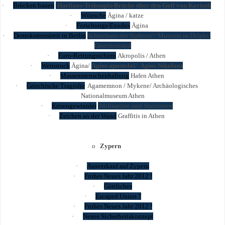
·
Brücken bauen
Harilaos-Trikoupis-Brücke über den Golf von Korinth
·
Wünsche
Ägina / katze
·
Forschungs-Exodus
Ägina
·
Demokratenstreit in Berlin
Schatzhaus der Siphnier / Museum in Delphi/
Griechenland
·
Euro-Rettungsschirm
Akropolis / Athen
·
Weinstock
Ägina/
Agios apostoloi/ Agios Nikolaos
·
Massenmenschenhaltung
Hafen Athen
·
Griechische Tragödie
Agamemnon / Mykene/ Archäologisches
Nationalmuseum Athen
·
Krisengewinnler
Milliardäre und Stalinisten
·
Zeichen an der Wand
Graffitis in Athen
o
Zypern
·
Ausverkauf auf Zypern
·
Frohes Neues Jahr 2012 !
·
Göttliches
·
Escaped Union ?
·
Frohes Neues Jahr 2012 !
·
Neues Sicherheitskonzept