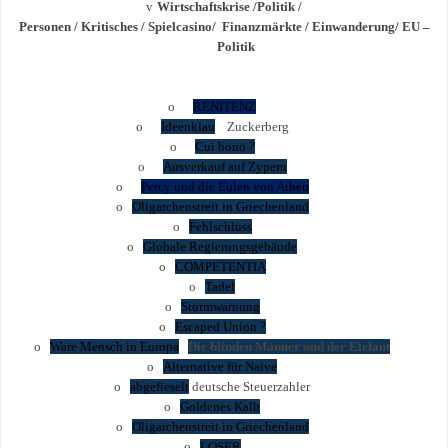
v
Wirtschaftskrise /Politik /
Personen / Kritisches / Spielcasino/ Finanzmärkte / Einwanderung/ EU –
Politik
o
RENITENZ
o
Ideenklau
Zuckerberg
o
Cui bono ?
o
Ausverkauf auf Zypern
o
Percy und die Eulen von Athen
o
Oligarchenstreit in Griechenland
o
Fehlschluss
o
Globale Regierungsgebäude
o
COMPETENTIA
o
Tadel
o
Sturmwarnung
o
Escaped Union ?
o
Ware Mensch in Europa
Die blinden Männer und der Elefant
o
Alternative für Naive
o
abgefieselt
deutsche Steuerzahler
o
Goldenes Kalb
o
Oligarchenstreit in Griechenland
o
LOSER