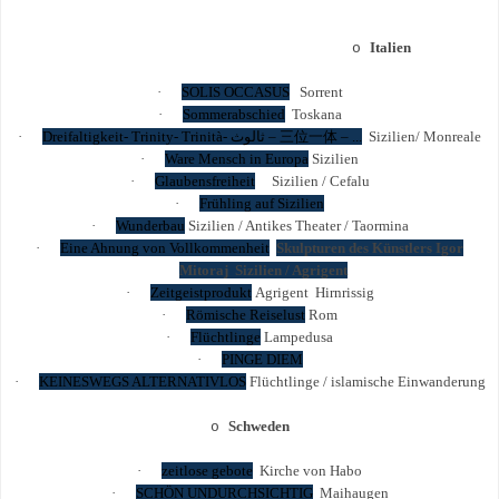
Italien
o
·
SOLIS OCCASUS
Sorrent
·
Sommerabschied
Toskana
·
Dreifaltigkeit- Trinity- Trinità-
ثالوث
–
三位一体
– ...
Sizilien/ Monreale
·
Ware Mensch in Europa
Sizilien
·
Glaubensfreiheit
Sizilien / Cefalu
·
Frühling auf Sizilien
·
Wunderbau
Sizilien / Antikes Theater / Taormina
·
Eine Ahnung von Vollkommenheit
Skulpturen des Künstlers Igor
Mitoraj Sizilien / Agrigent
·
Zeitgeistprodukt
Agrigent Hirnrissig
·
Römische Reiselust
Rom
·
Flüchtlinge
Lampedusa
·
PINGE DIEM
·
KEINESWEGS ALTERNATIVLOS
Flüchtlinge / islamische Einwanderung
Schweden
o
·
zeitlose gebote
Kirche von Habo
·
SCHÖN UNDURCHSICHTIG
Maihaugen