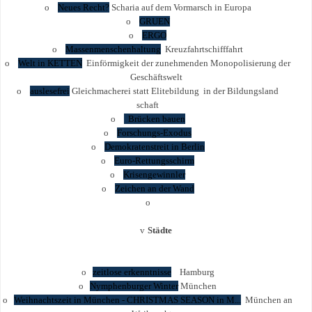
o
Neues Recht?
Scharia auf dem Vormarsch in Europa
o
GRUEN
o
ERGO
o
Massenmenschenhaltung
Kreuzfahrtschifffahrt
o
Welt in KETTEN
Einförmigkeit der zunehmenden Monopolisierung der
Geschäftswelt
o
auslesefrei
Gleichmacherei statt Elitebildung in der Bildungsland
schaft
o
Brücken bauen
o
Forschungs-Exodus
o
Demokratenstreit in Berlin
o
Euro-Rettungsschirm
o
Krisengewinnler
o
Zeichen an der Wand
o
v
Städte
o
zeitlose erkenntnisse
Hamburg
o
Nymphenburger Winter
München
o
Weihnachtszeit in München - CHRISTMAS SEASON in M...
München an