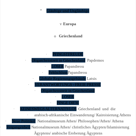
·
Gläubige und Ungläubige
v
Europa
o
Griechenland
·
PFINGSTFREUDE
·
Oligarchenstreit in Griechenland
Papdemos
·
LOSER
Papandreou
·
Fehlschluss
Papandreou
·
Globale Regierungsgebäude
Latsis
·
VERANTWORTUNGS - FREIE PRESSE
·
Oligarchenstreit in Griechenland
·
LOSER
·
PINGE DIEM
·
KEINESWEGS ALTERNATIVLOS
Griechenland und die
·
arabisch-afrikanische Einwanderung/ Kairoisierung Athens
·
Neue Politiker
Nationalmuseum Athen/ Philosophen/Athen/ Athena
·
Vergangenheit
Nationalmuseum Athen/ christliches Ägypten/Islamisierung
Ägyptens/ arabische Eroberung Ägyptens