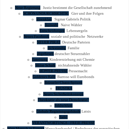
o
Neue Regierung
Justiz bestimmt die Gesellschaft zunehmend
o
SCHÖN UNDURCHSICHTIG
Gier und ihre Folgen
o
Ideenklau
Sigmar Gabriels Politik
o
Auswahl
Naive Wähler
o
Entscheidungen
Lebensregeln
o
Neues Facebook
soziale und politische Netzwerke
o
NEUER PIRAT
Deutsche Parteien
o
rückständig
Familie
o
abgefieselt
deutscher Steuerzahler
o
Enteisung
Kindererziehung mit Chemie
o
Weise Schafe
nichtahnende Wähler
o
HÜPFER-PRESSE
Pressemacht
o
Goldenes Kalb
Barroso will Eurobonds
o
Brüsseler Chaos-Spitzen
o
FRUSTRA
o
Neues Sicherheitskonzept
o
Theokratie als neue Demokratie?
o
Fehlschluss
o
Globale Regierungsgebäude
Latsis
o
Tadel
o
VERANTWORTUNGS - FREIE PRESSE
o
Ware Mensch in Europa
Menschenhandel / Bedrohung der europäischen