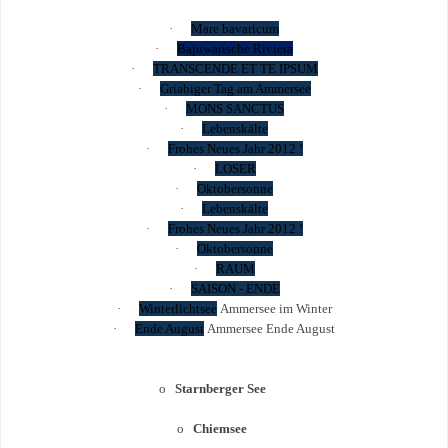
·
Mare bavaricum
·
Bajuwarische Riviera
·
TRANSCENDE ET TE IPSUM
·
Griabiger Tag am Ammersee
·
MONS SANCTUS
·
Lebenskälte
·
Frohes Neues Jahr 2012 !
·
LOSER
·
Oktobersonne
·
Lebenskälte
·
Frohes Neues Jahr 2012 !
·
Oktobersonne
·
RAUM
·
SAISON - ENDE
·
Winterlichtsee
Ammersee im Winter
·
Ende August
Ammersee Ende August
o
Starnberger See
o
Chiemsee