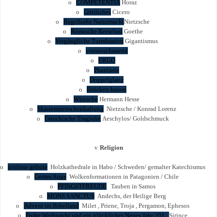
o
COMPETENTIA
Horaz
o
Göttliches
Cicero
o
Regelhafte Naturmacht
Nietzsche
o
Römische Reiselust
Goethe
o
Vergängliche Turmbauten
Gigantismus
o
vorausschauend
o
ERGO
o
Phantasie
o
Doppelglanz
o
Brücken bauen
o
Wünsche
Hermann Hesse
o
Massenmenschenhaltung
Nietzsche / Konrad Lorenz
o
Griechische Tragödie
Aeschylos/ Goldschmuck
v
Religion
o
zeitlose gebote
Holzkathedrale in Habo / Schweden/ gemalter Katechismus
o
Gottes Auge
Wolkenformationen in Patagonien / Chile
o
PFINGSTFREUDE
Tauben in Samos
o
MONS SANCTUS
Andechs, der Heilige Berg
o
Advent im Bibelland
Milet , Priene, Troja , Pergamon, Ephesos
o
Frohe Weihnacht und ein glückliches Neues Jahr 201...
Sirince