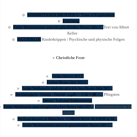
KINDHEITSGESCHICHTEN 5 - Time of Exploration
o
Enteisung
o
Frohe Weihnachten und ein glückliches Neues Jahr 2...
Text von Albert
o
Keller
MUTTERLOS
Kinderkrippen / Psychische und physische Folgen
o
v
Christliche Feste
o
Frohe Ostern 2012!
o
Frohes Neues Jahr 2012 !
o
Frohe Weihnacht und ein glückliches Neues Jahr 201...
o
Dreifaltigkeit- Trinity- Trinità-
ثالوث
–
三位一体
– ...
Pfingsten
o
Ostern: Tod und Auferstehung
o
Frohe Weihnacht und ein glückliches Neues Jahr 201...
St.Johanneskirche in
Sirince
o
Weihnachtszeit in München - CHRISTMAS SEASON in M...
o
Frohe Weihnachten und ein glückliches Neues Jahr 2...