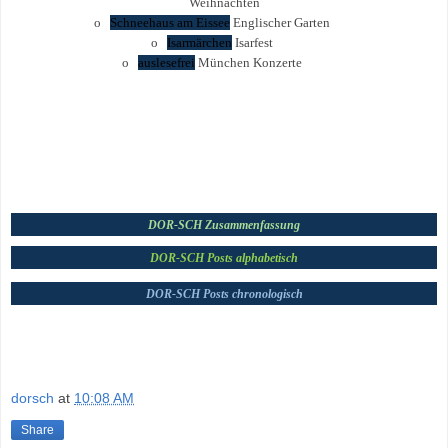
Weihnachten
o
Schneehaus am Eissee
Englischer Garten
o
Isarmärchen
Isarfest
o
auslesefrei
München Konzerte
DOR-SCH Zusammenfassung
DOR-SCH Posts alphabetisch
DOR-SCH Posts c
hronologisch
dorsch
at
10:08 AM
Share