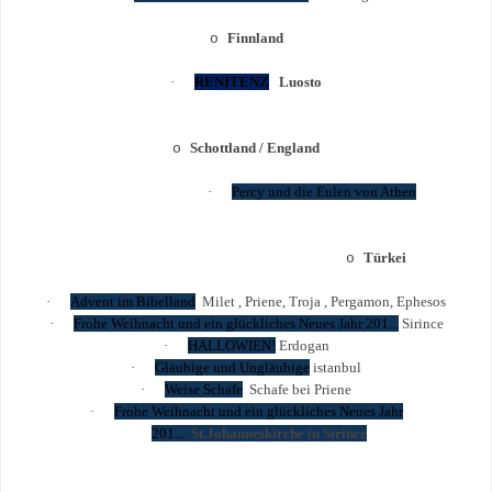
Finnland
o
·
RENITENZ
Luosto
Schottland / England
o
·
Percy und die Eulen von Athen
Türkei
o
·
Advent im Bibelland
Milet , Priene, Troja , Pergamon, Ephesos
·
Frohe Weihnacht und ein glückliches Neues Jahr 201...
Sirince
·
HALLOWIEN!
Erdogan
·
Gläubige und Ungläubige
istanbul
·
Weise Schafe
Schafe bei Priene
·
Frohe Weihnacht und ein glückliches Neues Jahr
201...
St.Johanneskirche in Sirince