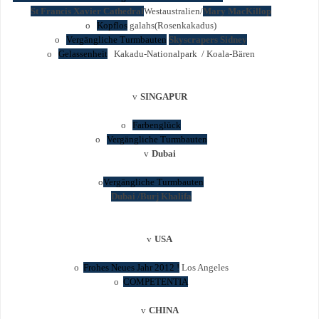
St Francis Xavier Cathedral
Westaustralien/
Mary MacKillop
o
Kopflos
galahs(Rosenkakadus)
o
Vergängliche Turmbauten
Skyscrapers Sidney
o
Gelassenheit
Kakadu-Nationalpark / Koala-Bären
v
SINGAPUR
o
Farbenglück
o
Vergängliche Turmbauten
v
Dubai
o
Vergängliche Turmbauten
Dubai /Burj Khalifa
v
USA
o
Frohes Neues Jahr 2012 !
Los Angeles
o
COMPETENTIA
v
CHINA