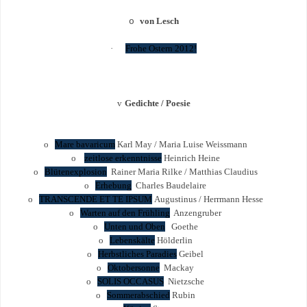
von Lesch
o
·
Frohe Ostern 2012!
v
Gedichte / Poesie
o
Mare bavaricum
Karl May / Maria Luise Weissmann
o
zeitlose erkenntnisse
Heinrich Heine
o
Blütenexplosion
Rainer Maria Rilke / Matthias Claudius
o
Erhebung
Charles Baudelaire
o
TRANSCENDE ET TE IPSUM
Augustinus / Herrmann Hesse
o
Warten auf den Frühling
Anzengruber
o
Unten und Oben
Goethe
o
Lebenskälte
Hölderlin
o
Herbstliches Paradies
Geibel
o
Oktobersonne
Mackay
o
SOLIS OCCASUS
Nietzsche
o
Sommerabschied
Rubin