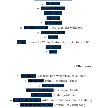
o
Cui bono ?
o
PFINGSTFREUDE
o
poetrybook 1
o
Enteisung
o
Weise Schafe
o
HÜPFER-PRESSE
Die Angst der Wallabys
o
COOLE GRUENE
o
LOSER
o
Könige
Karussel / Wiesn / Oktoberfest „ Im Karussell“
o
Fehlschluss
o
Tadel
v
Pflanzenwelt
o
Herbstreben
Clematis und Weinreben im Oktober
o
Blütentraum
Palmlilienblüten / Yucca
o
Blütenexplosion
o
Alternative für Naive
Blauregen / Flieder
o
Frühlingsglaube
Frühlingsblüten
o
pulchritudo naturalis
Wildblumenblüte Australien / Frühling
o
Atemberaubende Wildnis
Lotusblüten / Billabong