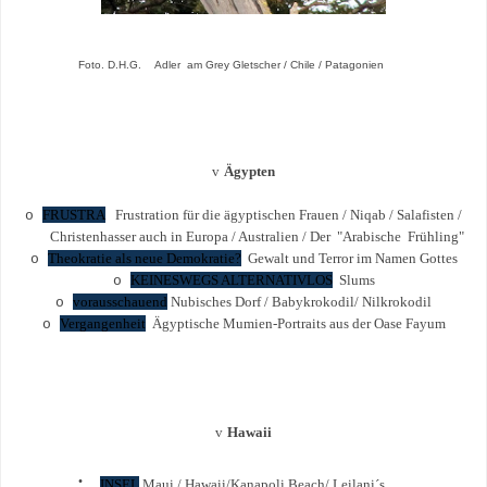
Foto. D.H.G. Adler am Grey Gletscher / Chile / Patagonien
v
Ägypten
FRUSTRA
Frustration für die ägyptischen Frauen / Niqab / Salafisten /
o
Christenhasser auch in Europa / Australien / Der "Arabische Frühling"
Theokratie als neue Demokratie?
Gewalt und Terror im Namen Gottes
o
KEINESWEGS ALTERNATIVLOS
Slums
o
vorausschauend
Nubisches Dorf / Babykrokodil/ Nilkrokodil
o
Vergangenheit
Ägyptische Mumien-Portraits aus der Oase Fayum
o
v
Hawaii
·
INSEL
Maui / Hawaii/Kanapoli Beach/ Leilani´s