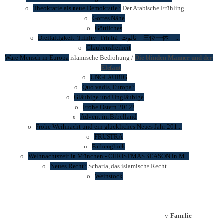
o
Theokratie als neue Demokratie?
Der Arabische Frühling
o
Gottes Nähe
o
Göttliches
o
Dreifaltigkeit- Trinity- Trinità-
ثالوث
–
三位一体
– ...
o
Glaubensfreiheit
o
Ware Mensch in Europa
islamische Bedrohung /
Die blinden Männer und der
Elefant
o
UNGLÄUBIG
o
Quo vadis, Europa?
o
Gläubige und Ungläubige
o
Frohe Ostern 2012!
o
Advent im Bibelland
o
Frohe Weihnacht und ein glückliches Neues Jahr 201...
o
FRUSTRA
o
Farbenglück
o
Weihnachtszeit in München - CHRISTMAS SEASON in M...
o
Neues Recht?
Scharia, das islamische Recht
o
Weinstock
v
Familie