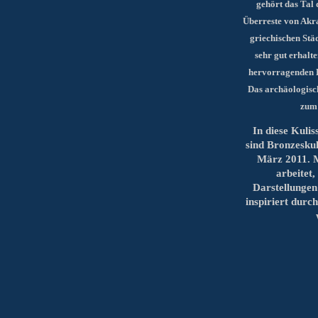
gehört das Tal 
Überreste von
Akr
griechischen
Städ
sehr gut erhalt
hervorragenden D
Das archäologisc
zum 
In diese Kuli
sind
Bronzeskul
März 2011. Mi
arbeitet,
Darstellungen 
inspiriert durc