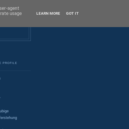
user-agent
erate usage
LEARN MORE
GOT IT
E PROFILE
S
?
ubige
ferstehung