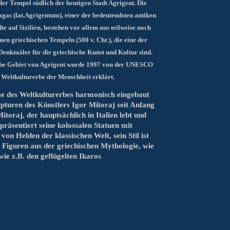
der Tempel südlich der heutigen Stadt Agrigent.
Die
agas
(lat.Agrigentum), einer der bedeutendsten
antiken
te auf Sizilien,
bestehen vor allem aus
teilweise noch
enen
griechischen Tempeln
(500 v. Chr.), die eine der
enkmäler für die griechische Kunst und Kultur sind.
he Gebiet von Agrigent wurde 1997 von der UNESCO
Weltkulturerbe der Menschheit erklärt.
sse des Weltkulturerbes harmonisch eingebaut
pturen des Künstlers Igor Mitoraj seit Anfang
toraj, der hauptsächlich in Italien lebt und
 präsentiert seine kolossalen Statuen mit
von Helden der klassischen Welt, sein Stil ist
h Figuren aus der griechischen Mythologie, wie
wie z.B. den geflügelten Ikaros
.