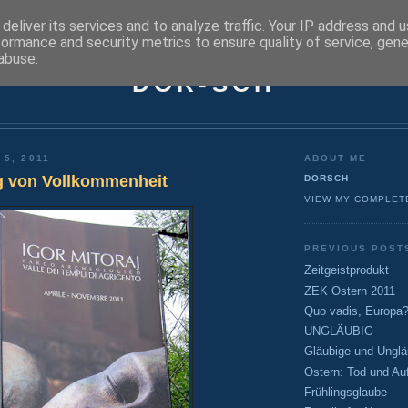
deliver its services and to analyze traffic. Your IP address and 
formance and security metrics to ensure quality of service, gen
abuse.
DOR-SCH
 5, 2011
ABOUT ME
g von Vollkommenheit
DORSCH
VIEW MY COMPLET
PREVIOUS POST
Zeitgeistprodukt
ZEK Ostern 2011
Quo vadis, Europa
UNGLÄUBIG
Gläubige und Unglä
Ostern: Tod und Au
Frühlingsglaube