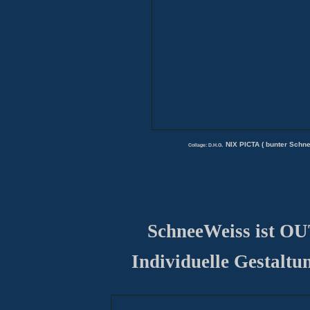
NIX PICTA
( bunter Schne
.
Collage: D.H.G
SchneeWeiss
ist OU
Individuelle Gestaltu