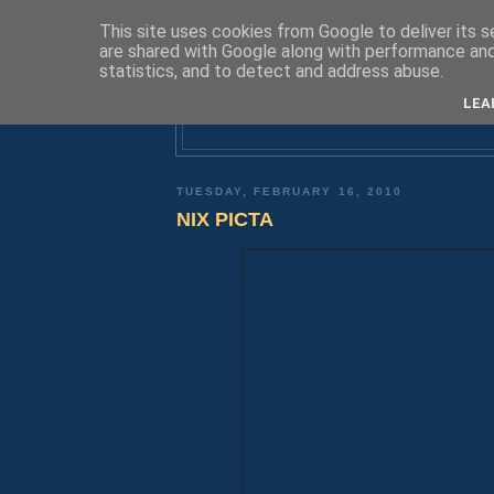
This site uses cookies from Google to deliver its s
are shared with Google along with performance and 
statistics, and to detect and address abuse.
D
LEA
TUESDAY, FEBRUARY 16, 2010
NIX PICTA